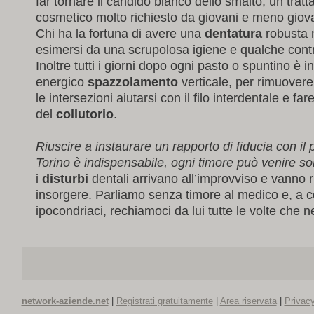
far tornare il candido bianco dello smalto, un tra
cosmetico molto richiesto da giovani e meno giova
Chi ha la fortuna di avere una
dentatura
robusta
esimersi da una scrupolosa igiene e qualche contro
Inoltre tutti i giorni dopo ogni pasto o spuntino è 
energico
spazzolamento
verticale, per rimuovere 
le intersezioni aiutarsi con il filo interdentale e fa
del
collutorio
.
Riuscire a instaurare un rapporto di fiducia con il 
Torino è indispensabile, ogni timore può venire so
i
disturbi
dentali arrivano all’improvviso e vanno ri
insorgere. Parliamo senza timore al medico e, a 
ipocondriaci, rechiamoci da lui tutte le volte che
network-aziende.net
|
Registrati gratuitamente
|
Area riservata
|
Privacy