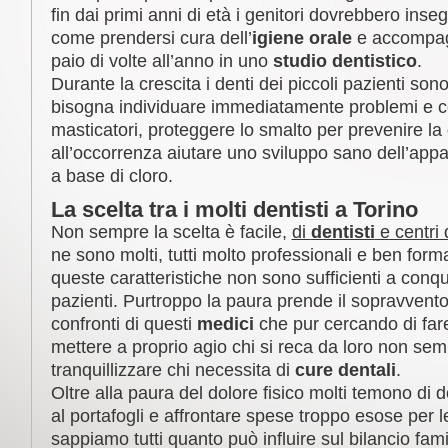
fin dai primi anni di età i genitori dovrebbero insegn
come prendersi cura dell’
igiene orale
e accompag
paio di volte all’anno in uno
studio dentistico
.
Durante la crescita i denti dei piccoli pazienti sono
bisogna individuare immediatamente problemi e co
masticatori, proteggere lo smalto per prevenire la
all’occorrenza aiutare uno sviluppo sano dell’appa
a base di cloro.
La scelta tra i molti dentisti a Torino
Non sempre la scelta è facile,
di
dentisti
e centri 
ne sono molti, tutti molto professionali e ben forma
queste caratteristiche non sono sufficienti a conqui
pazienti. Purtroppo la paura prende il sopravvento
confronti di questi
medici
che pur cercando di fare 
mettere a proprio agio chi si reca da loro non se
tranquillizzare chi necessita di
cure dentali
.
Oltre alla paura del dolore fisico molti temono di
al portafogli e affrontare spese troppo esose per l
sappiamo tutti quanto può influire sul bilancio fami