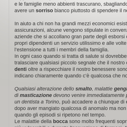
e le famiglie meno abbienti trascurano, sbagliando
avere un
sorriso
bianco piuttosto di spendere il n
In aiuto a chi non ha grandi mezzi economici esis
assicurazioni, alcune vengono stipulate in conven
aziende che si accollano gran parte degli esborsi
propri dipendenti un servizio utilissimo e alle vol
l’estensione a tutti i membri della famiglia.
In ogni caso quando si tratta di salute si dovrebbe
tralasciare qualsiasi piccolo segnale che il nostro c
denti
oltre a rispecchiare il nostro benessere sono 
indicano chiaramente quando c’è qualcosa che no
Qualsiasi alterazione dello
smalto
, malattie
gengi
di
masticazione
devono venire immediatamente 
un dentista a Torino
, può accadere a chiunque di 
dopo aver mangiato qualcosa di anomalo ma non
quando gli episodi si ripetono nel tempo.
Le malattie della
bocca
sono molto frequenti sopra