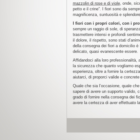
mazzolin di rose e di viole
, onde, sic
petto e il crine”. I fiori sono da semp
magnificenza, suntuosità e splendore
I fiori con i propri colori, con i
sempre un raggio di sole, di speranz
trasmettere intensi e profondi sentimen
il dolore, il rispetto, sono stati d’an
della consegna dei fiori a domicilio 
delicato, quasi evanescente essere.
Affidandoci alla loro professionalità, 
la sicurezza che quanto vogliamo espr
esperienza, oltre a fornire la certezza
aiutarci, di proporci valide e concrete
Quale che sia l’occasione, quale che s
sapere di avere un supporto valido, co
grado di fornire nella consegna dei fio
avere la certezza di aver effettuato la