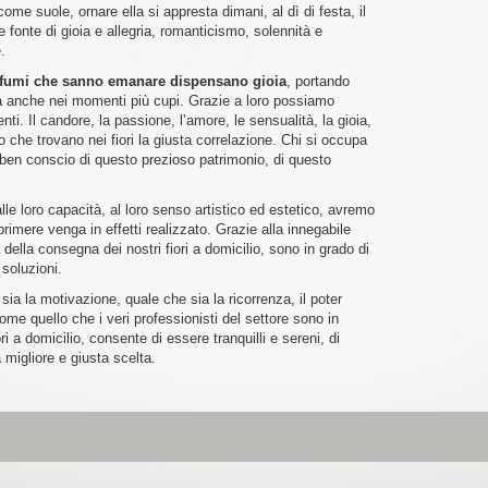
come suole, ornare ella si appresta dimani, al dì di festa, il
re fonte di gioia e allegria, romanticismo, solennità e
.
 profumi che sanno emanare dispensano gioia
, portando
a anche nei momenti più cupi. Grazie a loro possiamo
ti. Il candore, la passione, l’amore, le sensualità, la gioia,
imo che trovano nei fiori la giusta correlazione. Chi si occupa
è ben conscio di questo prezioso patrimonio, di questo
alle loro capacità, al loro senso artistico ed estetico, avremo
imere venga in effetti realizzato. Grazie alla innegabile
 della consegna dei nostri fiori a domicilio, sono in grado di
 soluzioni.
ia la motivazione, quale che sia la ricorrenza, il poter
me quello che i veri professionisti del settore sono in
ri a domicilio, consente di essere tranquilli e sereni, di
 migliore e giusta scelta.