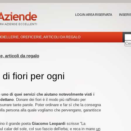
LOGIN AREA RISERVATA
INSERI
IOIELLERIE, OREFICERIE, ARTICOLI DA REGALO
ie, articoli da regalo
di fiori per ogni
 uno di quei servizi che aiutano notevolmente visti i
 dettano
. Donare dei fiori è il modo più raffinato per
surrare tante parole. Poter ordinare e far sì che la consegna
 della persona alla quale vogliamo che pervengano, garantisce
rfino il grande poeta
Giacomo Leopardi
scrisse “La
l calar del sole, col suo fascio dell'erba; e reca in mano
un