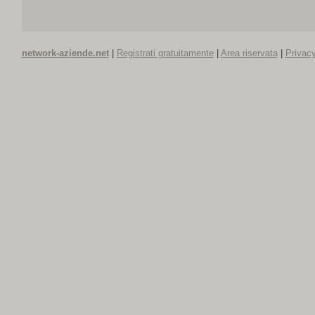
network-aziende.net
|
Registrati gratuitamente
|
Area riservata
|
Privacy