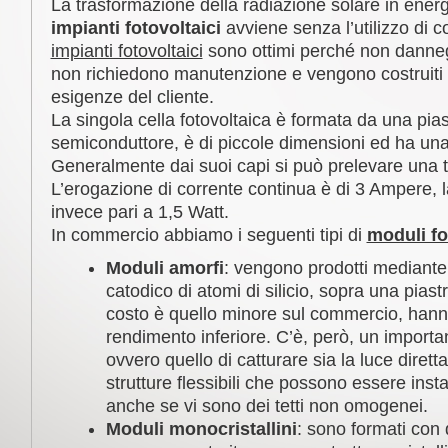
La trasformazione della radiazione solare in energ
impianti fotovoltaici
avviene senza l’utilizzo di c
impianti fotovoltaici
sono ottimi perché non danneg
non richiedono manutenzione e vengono costruiti 
esigenze del cliente.
La singola cella fotovoltaica è formata da una pias
semiconduttore, è di piccole dimensioni ed ha un
Generalmente dai suoi capi si può prelevare una t
L’erogazione di corrente continua è di 3 Ampere, l
invece pari a 1,5 Watt.
In commercio abbiamo i seguenti tipi di
moduli fo
Moduli amorfi
: vengono prodotti mediante
catodico di atomi di silicio, sopra una piastra
costo è quello minore sul commercio, hanno
rendimento inferiore. C’è, però, un importa
ovvero quello di catturare sia la luce diretta
strutture flessibili che possono essere insta
anche se vi sono dei tetti non omogenei.
Moduli monocristallini
: sono formati con 