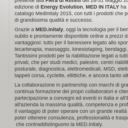
presente alla
Fiera di Rimini
del 28-31 Maggio 20
edizione di
Energy Evolution
,
MED IN ITALY
ha 
catalogo Medinitaly 2015, con tutti i prodotti che p
di grandissima qualità e successo.
Grazie a
MED.initaly
, oggi la tecnologia per il b
subito e prontamente disponibile online a prezzi 
vantaggiosi: tutto per il benessere legato allo spor
tecarterapia, massaggio, kinesiotaping, bendaggi, t
Tantissimi prodotti per la riabilitazione legati a tutt
privati, che per studi medici, palestre, centri riabilit
posturale, diagnostica, elettromedicali, MSD, elettr
tappeti corsa, cyclette, ellittiche, e ancora tanto alt
La collaborazione in partnership con marchi di gra
continua formazione dei propri collaboratori e clien
partecipazione a convegni ed eventi in Italia e all
all'azienda la massima qualità, competenza e profe
il vantaggio di poter operare con un grande realtà
poter ottenere consulenza, professionalità e tras
che contraddistinguono la MED.initaly.