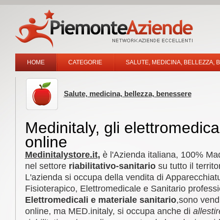
HOME
CATEGORIE
SALUTE, MEDICINA, BELLEZZA,
Salute, medicina, bellezza, benessere
Medinitaly, gli elettromedic
online
Medinitalystore.it
,
è l'Azienda italiana, 100% Mad
nel settore
riabilitativo-sanitario
su tutto il territ
L'azienda si occupa della vendita di Apparecchiat
Fisioterapico, Elettromedicale e Sanitario professi
Elettromedicali e materiale sanitario
,sono vend
online, ma MED.initaly, si occupa anche di
allesti