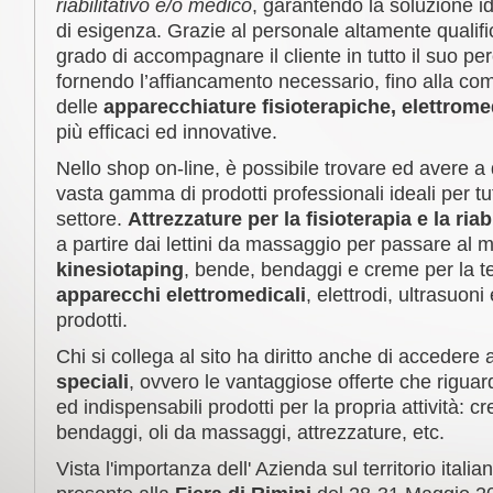
riabilitativo e/o medico
, garantendo la soluzione id
di esigenza. Grazie al personale altamente qualifi
grado di accompagnare il cliente in tutto il suo per
fornendo l’affiancamento necessario, fino alla c
delle
apparecchiature fisioterapiche, elettromed
più efficaci ed innovative.
Nello shop on-line, è possibile trovare ed avere a
vasta gamma di prodotti professionali ideali per tutt
settore.
Attrezzature per la fisioterapia e la ria
a partire dai lettini da massaggio per passare al ma
kinesiotaping
, bende, bendaggi e creme per la te
apparecchi elettromedicali
, elettrodi, ultrasuoni 
prodotti.
Chi si collega al sito ha diritto anche di accedere a
speciali
, ovvero le vantaggiose offerte che riguard
ed indispensabili prodotti per la propria attività: cr
bendaggi, oli da massaggi, attrezzature, etc.
Vista l'importanza dell' Azienda sul territorio itali