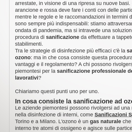
arrestate, in visione di una ripresa su nuove basi. 
arancione e rossa deve fare i conti con delle partico
mentre le regole e le raccomandazioni in termini d
sono sempre più indispensabili: stiamo attraver
ondata di pandemia, ma si intravede una soluzion
procedura di
sanificazione
da effettuare a tappeto i
stabilimenti.
Tra le strategie di disinfezione più efficaci c'è la
sa
ozono
: ma in che cosa consiste questa procedura,
vantaggi e il regolamento? A chi possono rivolgers
piemontesi per la
sanificazione professionale d
lavorativi
?
Chiariamo questi punti uno per uno.
In cosa consiste la sanificazione ad o
Le aziende piemontesi possono rivolgersi ad una r
nella disinfezione di interni, come
Sanificazioni 
Torino e a Milano. L'ozono è un
gas naturale
che 
interno tre atomi di ossigeno e agisce sulle partice