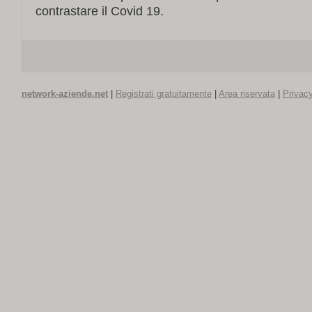
contrastare il Covid 19.
network-aziende.net
|
Registrati gratuitamente
|
Area riservata
|
Privacy