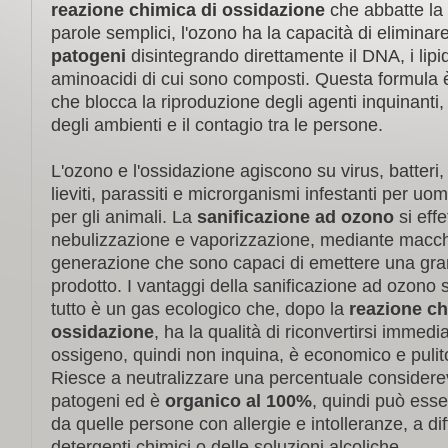
reazione chimica di ossidazione
che abbatte la 
parole semplici, l'ozono ha la capacità di eliminar
patogeni
disintegrando direttamente il DNA, i lipidi
aminoacidi di cui sono composti. Questa formula è
che blocca la riproduzione degli agenti inquinanti
degli ambienti e il contagio tra le persone.
L'ozono e l'ossidazione agiscono su virus, batteri,
lieviti, parassiti e microrganismi infestanti per uom
per gli animali. La
sanificazione ad ozono
si effe
nebulizzazione e vaporizzazione, mediante macch
generazione che sono capaci di emettere una gran
prodotto. I vantaggi della sanificazione ad ozono 
tutto è un gas ecologico che, dopo la
reazione ch
ossidazione
, ha la qualità di riconvertirsi immed
ossigeno, quindi non inquina, è economico e pulit
Riesce a neutralizzare una percentuale considerev
patogeni ed è
organico
al 100%
, quindi può esse
da quelle persone con allergie e intolleranze, a di
detergenti chimici o delle soluzioni alcoliche.