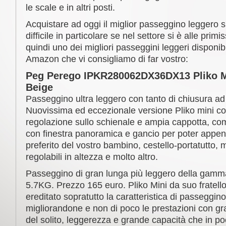
le scale e in altri posti.
Acquistare ad oggi il miglior passeggino leggero 
difficile in particolare se nel settore si è alle pri
quindi uno dei migliori passeggini leggeri disponibi
Amazon che vi consigliamo di far vostro:
Peg Perego IPKR280062DX36DX13 Pliko M
Beige
Passeggino ultra leggero con tanto di chiusura ad
Nuovissima ed eccezionale versione Pliko mini co
regolazione sullo schienale e ampia cappotta, com
con finestra panoramica e gancio per poter append
preferito del vostro bambino, cestello-portatutto,
regolabili in altezza e molto altro.
Passeggino di gran lunga più leggero della gamm
5.7KG. Prezzo 165 euro. Pliko Mini da suo fratell
ereditato sopratutto la caratteristica di passeggin
migliorandone e non di poco le prestazioni con gr
del solito, leggerezza e grande capacità che in p