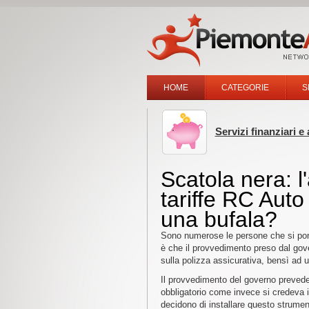
HOME
CATEGORIE
S
Servizi finanziari e 
Scatola nera: 
tariffe RC Auto 
una bufala?
Sono numerose le persone che si pong
è che il provvedimento preso dal gove
sulla polizza assicurativa, bensì ad u
Il provvedimento del governo prevede l
obbligatorio come invece si credeva 
decidono di installare questo strument