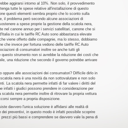
ebbe aggirarsi intorno al 10%. Non solo, il provvedimento
ga tutte le spese relative all'installazione di questo
ne questi elementi sembra proprio che lo sconto sulla
ale, il problema però secondo alcune associazioni di
ostenere a spese proprie la gestione della scatola nera,
 nel canone annuo per i servizi satellitari, canone che si
d'Italia in cui le tariffe RC Auto sono abbastanza elevate
che viene offerto dalle compagnie, ma lo stesso, dobbiamo
ne che invece per fortuna vedono delle tariffe RC Auto
iazioni di consumatori inoltre se anche tutti gli
re questo strumento non si avrebbe la riduzione dei costi che
bile, una riduzione che secondo il governo potrebbe arrivare
o oppure alle associazioni dei consumatori? Difficile dirlo in
a scatola nera è una novità da non sottovalutare e non solo
ti. La scatola nera permette infatti di far valere i diritti del
e infatti i giudici possono prendere in considerazione per
 scatola nera permette inoltre di ritrovare la propria vettura
occorsi sempre a propria disposizione.
siste davvero l'unica soluzione è affidarsi alle realtà di
 dei preventivi, in questo modo è infatti possibile scoprire
i prezzi più bassi e comprendere se davvero vale la pena di