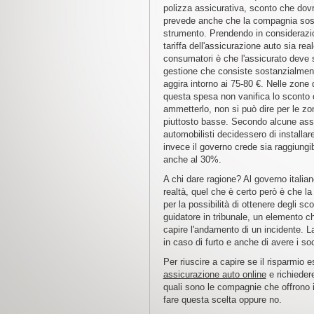
polizza assicurativa, sconto che dovr
prevede anche che la compagnia sosten
strumento. Prendendo in considerazio
tariffa dell'assicurazione auto sia re
consumatori è che l'assicurato deve s
gestione che consiste sostanzialmente
aggira intorno ai 75-80 €. Nelle zone 
questa spesa non vanifica lo sconto 
ammetterlo, non si può dire per le zo
piuttosto basse. Secondo alcune assoc
automobilisti decidessero di installa
invece il governo crede sia raggiungi
anche al 30%.
A chi dare ragione? Al governo italian
realtà, quel che è certo però è che l
per la possibilità di ottenere degli scon
guidatore in tribunale, un elemento ch
capire l'andamento di un incidente. La
in caso di furto e anche di avere i s
Per riuscire a capire se il risparmio e
assicurazione auto online
e richiedere
quali sono le compagnie che offrono 
fare questa scelta oppure no.