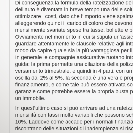
Di conseguenza la formula della rateizzazione del
dell’auto è diventata in breve tempo una delle solu
ottimizzare i costi, dato che l’importo viene spalma
alleggerendo quindi il carico di coloro che devono
mensilmente svariate spese tra tasse, bollette e p
Ovviamente nel momento in cui si stipula un’assi
guardare attentamente le clausole relative agli inte
modo da capire quale sia la più vantaggiosa per il 
In generale le compagnie assicurative ruotano int
guida: la prima permette una dilazione della poliz
versamento trimestrale, e quindi in 4 parti, con un
oscilla dal 2% al 5%, la seconda è una vera e prop
finanziamento, e come tale può essere attivata so
garanzie come potrebbe essere la propria busta p
un immobile.
In quest’ultimo caso si può arrivare ad una rateizz
mensilità con tassi molto variabili che possono sc
10%. Laddove come accade per i normali finanzia
riscontrano delle situazioni di inadempienza si risch