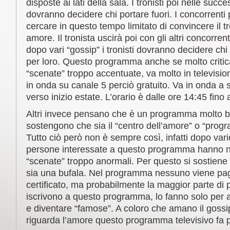
disposte ai lati della sala. I tronisti poi nelle succ
dovranno decidere chi portare fuori. I concorrenti
cercare in questo tempo limitato di convincere il tr
amore. Il tronista uscirà poi con gli altri concorrent
dopo vari “gossip” i tronisti dovranno decidere chi 
per loro. Questo programma anche se molto critica
“scenate” troppo accentuate, va molto in televisi
in onda su canale 5 perciò gratuito. Va in onda a 
verso inizio estate. L’orario è dalle ore 14:45 fino 
Altri invece pensano che è un programma molto ben
sostengono che sia il “centro dell’amore” o “prog
Tutto ciò però non è sempre così, infatti dopo vari
persone interessate a questo programma hanno no
“scenate” troppo anormali. Per questo si sostien
sia una bufala. Nel programma nessuno viene pag
certificato, ma probabilmente la maggior parte di 
iscrivono a questo programma, lo fanno solo per a
e diventare “famose”. A coloro che amano il gossip
riguarda l’amore questo programma televisivo fa p