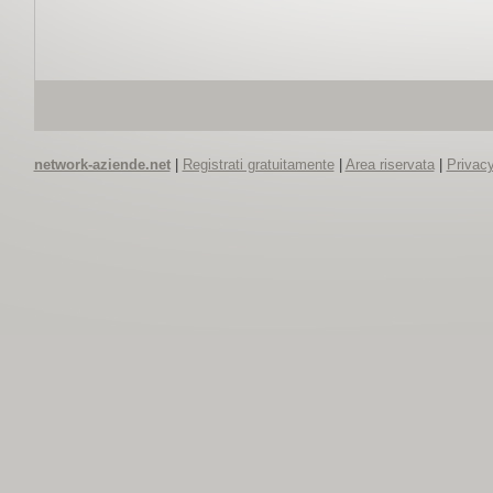
network-aziende.net
|
Registrati gratuitamente
|
Area riservata
|
Privacy