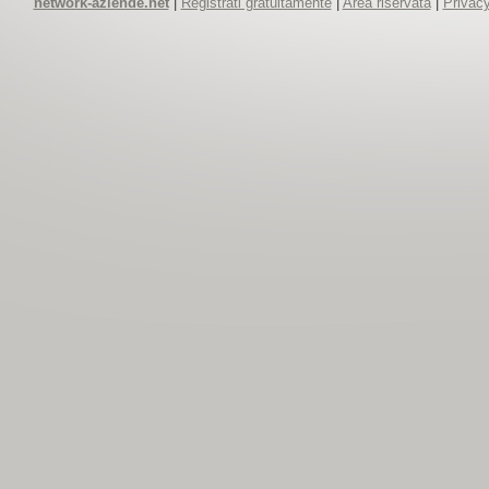
network-aziende.net
|
Registrati gratuitamente
|
Area riservata
|
Privacy