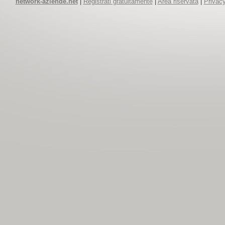
network-aziende.net
|
Registrati gratuitamente
|
Area riservata
|
Privacy