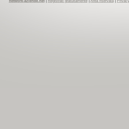
network-aziende.net
|
Registrati gratuitamente
|
Area riservata
|
Privacy