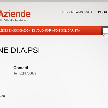
LOGIN AREA RISERVATA
INSERI
ZIONI E ASSOCIAZIONI DI VOLONTARIATO E SOLIDARIETÀ
E DI.A.PSI
Contatti
Tel. 0119766689
vari