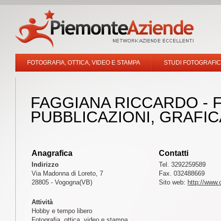
FOTOGRAFIA, OTTICA, VIDEO E STAMPA
STUDI FOTOGRAFICI
FAGGIANA RICCARDO - 
PUBBLICAZIONI, GRAFIC
Anagrafica
Contatti
Indirizzo
Tel. 3292259589
Via Madonna di Loreto, 7
Fax. 032488669
28805 - Vogogna(VB)
Sito web:
http://www.o
Attività
Hobby e tempo libero
Fotografia, ottica, video e stampa