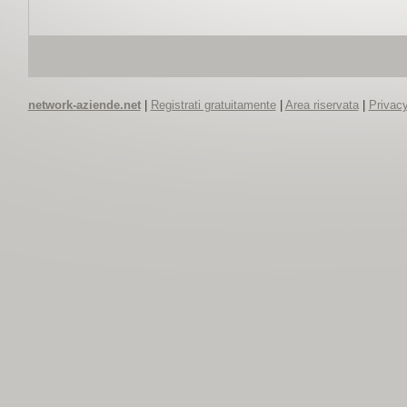
network-aziende.net
|
Registrati gratuitamente
|
Area riservata
|
Privacy