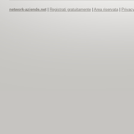
network-aziende.net
|
Registrati gratuitamente
|
Area riservata
|
Privacy