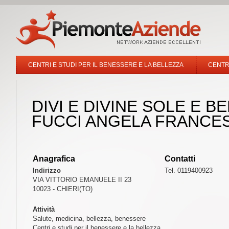
CENTRI E STUDI PER IL BENESSERE E LA BELLEZZA
CENTR
DIVI E DIVINE SOLE E B
FUCCI ANGELA FRANCE
Anagrafica
Contatti
Indirizzo
Tel. 0119400923
VIA VITTORIO EMANUELE II 23
10023 - CHIERI(TO)
Attività
Salute, medicina, bellezza, benessere
Centri e studi per il benessere e la bellezza