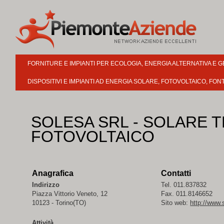
FORNITURE E IMPIANTI PER ECOLOGIA, ENERGIA ALTERNATIVA E GE
DISPOSITIVI E IMPIANTI AD ENERGIA SOLARE, FOTOVOLTAICO, FONT
SOLESA SRL - SOLARE 
FOTOVOLTAICO
Anagrafica
Contatti
Indirizzo
Tel. 011.837832
Piazza Vittorio Veneto, 12
Fax. 011.8146652
10123 - Torino(TO)
Sito web:
http://www.
Attività