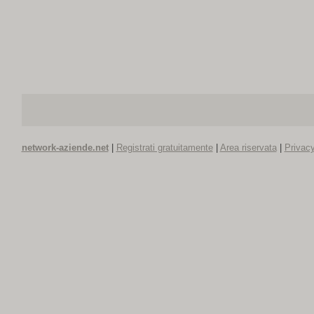
network-aziende.net
|
Registrati gratuitamente
|
Area riservata
|
Privacy