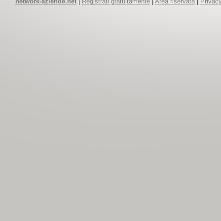
network-aziende.net
|
Registrati gratuitamente
|
Area riservata
|
Privacy