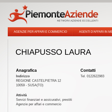
AGENZIE PER AFFARI E COMMERCIO
AGENTI D'AFFARI IN M
CHIAPUSSO LAURA
Anagrafica
Contatti
Indirizzo
Tel. 0122622983
REGIONE CASTELPIETRA 12
10059 - SUSA(TO)
Attività
Servizi finanziari e assicurativi, prestiti
Agenzie per affari e commercio