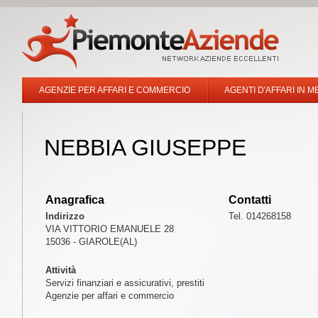
AGENZIE PER AFFARI E COMMERCIO
AGENTI D'AFFARI IN M
NEBBIA GIUSEPPE
Anagrafica
Contatti
Indirizzo
Tel. 014268158
VIA VITTORIO EMANUELE 28
15036 - GIAROLE(AL)
Attività
Servizi finanziari e assicurativi, prestiti
Agenzie per affari e commercio