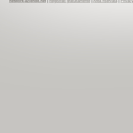
network-aziende.net
|
Registrati gratuitamente
|
Area riservata
|
Privacy