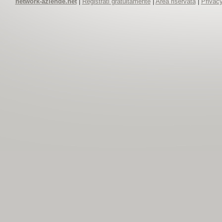
network-aziende.net
|
Registrati gratuitamente
|
Area riservata
|
Privacy