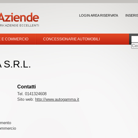
LOGIN AREA RISERVATA
INSERI
E E COMMERCIO
CONCESSIONARIE AUTOMOBILI
S.R.L.
Contatti
Tel. 0141324608
Sito web:
http://www.autogamma.it
namento
commercio