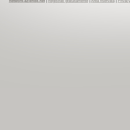
network-aziende.net
|
Registrati gratuitamente
|
Area riservata
|
Privacy