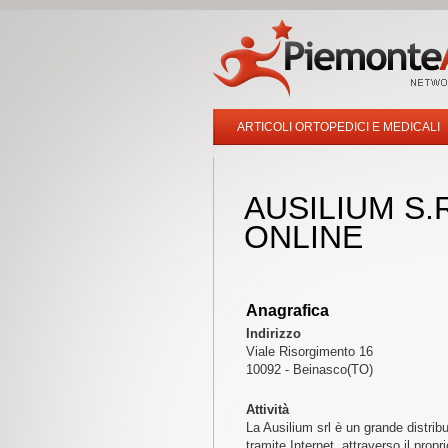
ARTICOLI ORTOPEDICI E MEDICALI
AUSILIUM S.R
ONLINE
Anagrafica
Indirizzo
Viale Risorgimento 16
10092 - Beinasco(TO)
Attività
La Ausilium srl è un grande distribut
tramite Internet, attraverso il propr