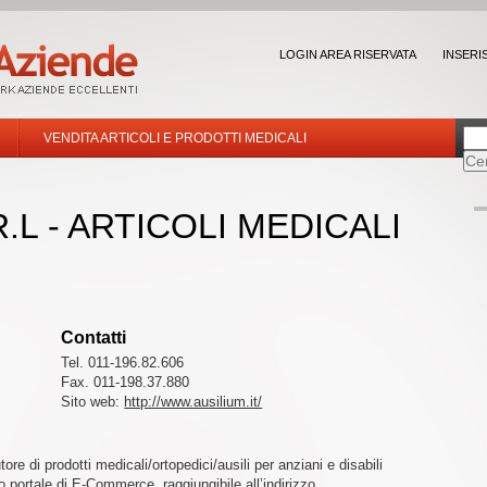
LOGIN AREA RISERVATA
INSERI
VENDITA ARTICOLI E PRODOTTI MEDICALI
.L - ARTICOLI MEDICALI
Contatti
Tel. 011-196.82.606
Fax. 011-198.37.880
Sito web:
http://www.ausilium.it/
ore di prodotti medicali/ortopedici/ausili per anziani e disabili
io portale di E-Commerce, raggiungibile all’indirizzo