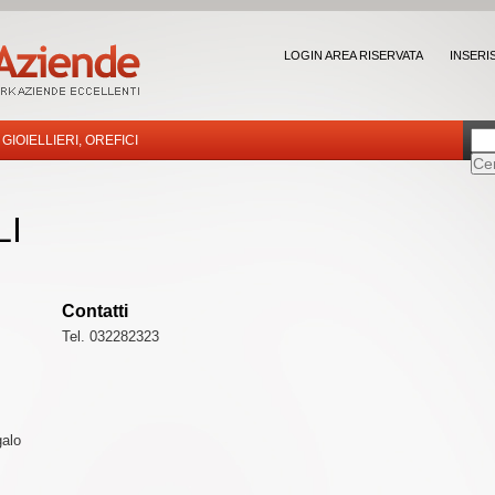
LOGIN AREA RISERVATA
INSERI
GIOIELLIERI, OREFICI
LI
Contatti
Tel. 032282323
galo