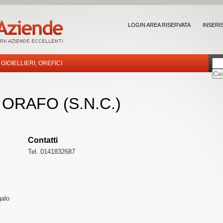
LOGIN AREA RISERVATA
INSERI
GIOIELLIERI, OREFICI
 ORAFO (S.N.C.)
Contatti
Tel. 0141832687
galo