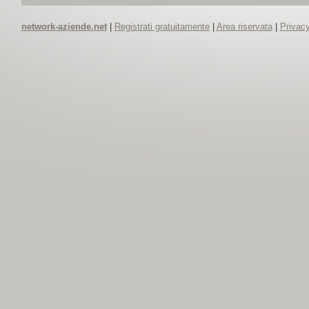
network-aziende.net
|
Registrati gratuitamente
|
Area riservata
|
Privacy