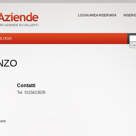
LOGIN AREA RISERVATA
INSERI
OLOGIA
NZO
Contatti
Tel. 0115613635
sere