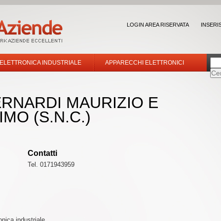
LOGIN AREA RISERVATA
INSERI
 ELETTRONICA INDUSTRIALE
APPARECCHI ELETTRONICI
BERNARDI MAURIZIO E
MO (S.N.C.)
Contatti
Tel. 0171943959
onica industriale