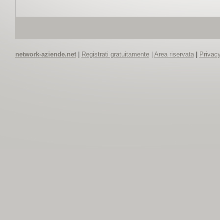
network-aziende.net
|
Registrati gratuitamente
|
Area riservata
|
Privacy