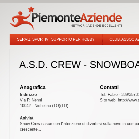
SERVIZI SPORTIVI, SUPPORTO PER HOBBY
CLUB, ASSOCIAZ
A.S.D. CREW - SNOWBO
Anagrafica
Contatti
Indirizzo
Tel. Fabio - 339/357
Via P. Nenni
Sito web:
http://www
10042 - Nichelino (TO)(TO)
Attività
Snow Crew nasce con l'intenzione di divertirsi sulla neve in comp
crescente...