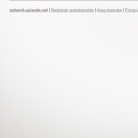
network-aziende.net
|
Registrati gratuitamente
|
Area riservata
|
Privacy