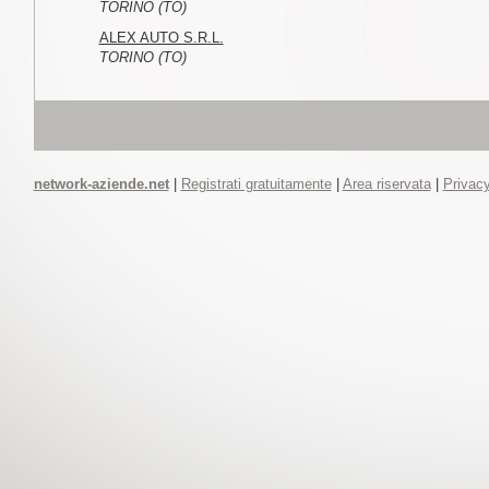
TORINO (TO)
ALEX AUTO S.R.L.
TORINO (TO)
network-aziende.net
|
Registrati gratuitamente
|
Area riservata
|
Privacy