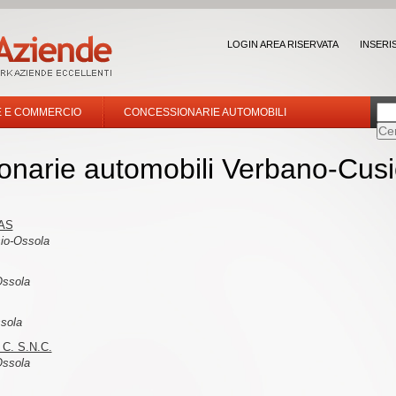
LOGIN AREA RISERVATA
INSERI
E E COMMERCIO
CONCESSIONARIE AUTOMOBILI
onarie automobili Verbano-Cus
AS
io-Ossola
ssola
sola
C. S.N.C.
ssola