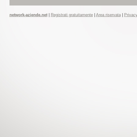
network-aziende.net
|
Registrati gratuitamente
|
Area riservata
|
Privacy