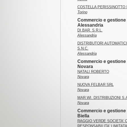
COSTELLA PERISSINOTTO 
Torino
Commercio e gestione d
Alessandria
DI.BAR. S.R.L.
Alessandria
DISTRIBUTORI AUTOMATIC
S.N.C.
Alessandria
Commercio e gestione d
Novara
NATALI ROBERTO
Novara
NUOVA FELBAR SRL
Novara
MAR.WI. DISTRIBUZIONI S.
Novara
Commercio e gestione d
Biella
RAGGIO VERDE SOCIETA' 
RESPONSABILITA' LIMITAT