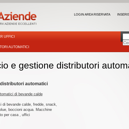
LOGIN AREA RISERVATA
INSERI
R UFFICI
TORI AUTOMATICI
 e gestione distributori automa
istributori automatici
utomatici di bevande calde
ci di bevande calde, fredde, snack,
 blue, boccioni acqua. Macchine
o per casa , uffici