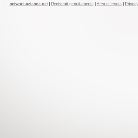
network-aziende.net
|
Registrati gratuitamente
|
Area riservata
|
Privacy