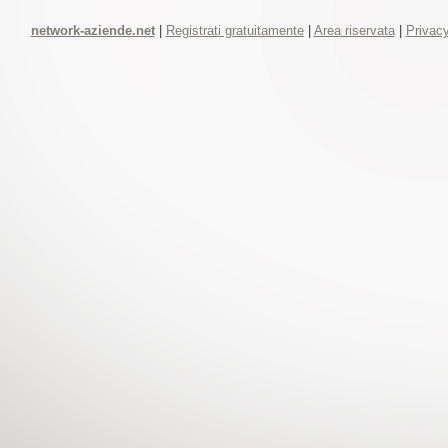
network-aziende.net
|
Registrati gratuitamente
|
Area riservata
|
Privacy