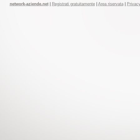
network-aziende.net
|
Registrati gratuitamente
|
Area riservata
|
Privacy