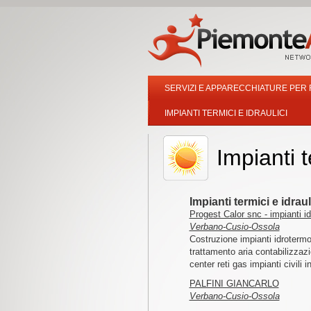
SERVIZI E APPARECCHIATURE PER
IMPIANTI TERMICI E IDRAULICI
Impianti t
Impianti termici e idra
Progest Calor snc - impianti i
Verbano-Cusio-Ossola
Costruzione impianti idrotermo
trattamento aria contabilizzaz
center reti gas impianti civili in
PALFINI GIANCARLO
Verbano-Cusio-Ossola