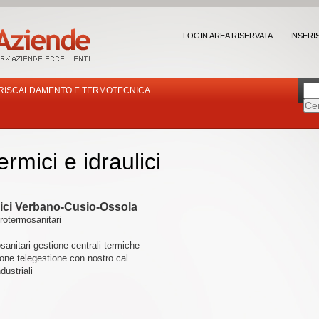
LOGIN AREA RISERVATA
INSERI
 RISCALDAMENTO E TERMOTECNICA
ermici e idraulici
ulici Verbano-Cusio-Ossola
drotermosanitari
sanitari gestione centrali termiche
ione telegestione con nostro cal
dustriali