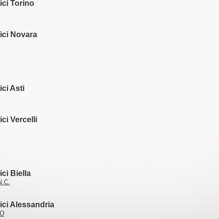
ici Torino
lici Novara
ici Asti
ici Vercelli
ici Biella
.C.
lici Alessandria
NO