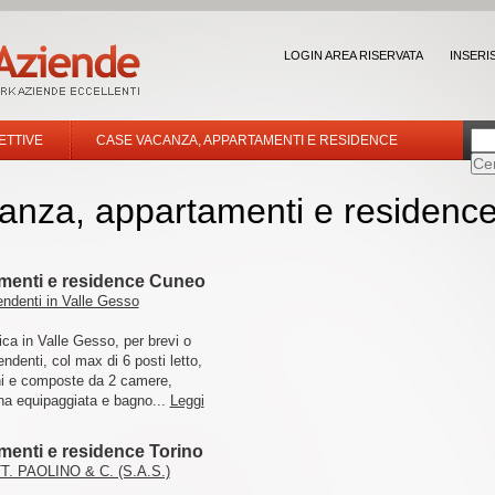
LOGIN AREA RISERVATA
INSERI
ETTIVE
CASE VACANZA, APPARTAMENTI E RESIDENCE
anza, appartamenti e residenc
menti e residence Cuneo
ndenti in Valle Gesso
a in Valle Gesso, per brevi o
endenti, col max di 6 posti letto,
ni e composte da 2 camere,
na equipaggiata e bagno...
Leggi
menti e residence Torino
 PAOLINO & C. (S.A.S.)