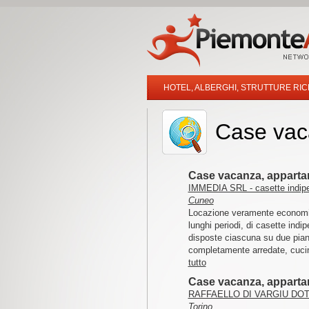
HOTEL, ALBERGHI, STRUTTURE RIC
Case vac
Case vacanza, apparta
IMMEDIA SRL - casette indipe
Cuneo
Locazione veramente economic
lunghi periodi, di casette indip
disposte ciascuna su due pia
completamente arredate, cuci
tutto
Case vacanza, apparta
RAFFAELLO DI VARGIU DOTT.
Torino