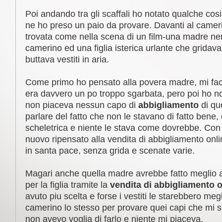
Poi andando tra gli scaffali ho notato qualche cos
ne ho preso un paio da provare. Davanti al camer
trovata come nella scena di un film-una madre ne
camerino ed una figlia isterica urlante che gridav
buttava vestiti in aria.
Come primo ho pensato alla povera madre, mi face
era davvero un po troppo sgarbata, pero poi ho not
non piaceva nessun capo di
abbigliamento
di qu
parlare del fatto che non le stavano di fatto bene,
scheletrica e niente le stava come dovrebbe. Con 
nuovo ripensato alla vendita di abbigliamento onli
in santa pace, senza grida e scenate varie.
Magari anche quella madre avrebbe fatto meglio a 
per la figlia tramite la
vendita di abbigliamento o
avuto piu scelta e forse i vestiti le starebbero me
camerino lo stesso per provare quei capi che mi s
non avevo voglia di farlo e niente mi piaceva.