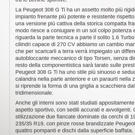
La Peugeot 308 G Ti ha un assetto molto più rigid
impianto frenante più potente e resistente rispett
una versione più cattiva della storica compatta fr
modo riesce a coniugare in un sol colpo potenza e
riguarda la parte tecnica a parte il solito 1.6 Tur
cilindri capace di 270 CV abbiamo un cambio manu
che per scaricarli a terra verrà impiegato un differ
autobloccante meccanico di tipo Torsen, senza dim
resto della componentistica sarà tarato sulle prest
Peugeot 308 G Ti ha uno stile più sinuoso e sedu
calandra nella parte anteriore e un paraurti nella z
si riprende la forma di una griglia a scacchiera dall
tridimensionale.
Anche gli interni sono stati studiati appositamente
aspetto sportivo, con sedili accurati e avvolgenti
stilizzazione due fiancate dominate da cerchi di 19
235/35 R19, con pinze rosse brandizzate Peugeot 
quattro pompanti e dischi dalla superficie baffat