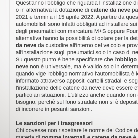
Quest'anno l'obbligo che riguarda l'installazione 
o in alternativa la dotazione di
catene da neve
pa
2021 e termina il 15 aprile 2022. A partire da questa
automobilisti sono infatti obbligati ad installare sui
degli pneumatici con marcatura M+S oppure Four
alternativa hanno la possibilità di optare per la d
da neve
da custodire all'interno del veicolo e pro
all'installazione sugli pneumatici solo in caso di n
Su questo punto è bene specificare che l'
obbligo 
neve
non è universale, ma è valido solo in deter
quando vige l'obbligo normativo l'automobilista è
informato attraverso appositi cartelli stradali e seg
l'installazione delle catene da neve deve essere ef
particolari situazioni. L'utilizzo anche quando non 
bisogno, perchè sul fono stradale non si è deposita
di incorrere in pesanti sanzioni.
Le sanzioni per i trasgressori
Chi dovesse non rispettare le norme del Codice de
materia di
gomme invernali
e
catene da neve
è 