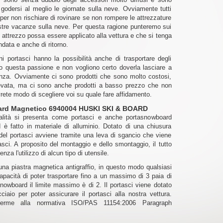
o godersi al meglio le giornate sulla neve. Ovviamente tutti
per non rischiare di rovinare se non rompere le attrezzature
ostre vacanze sulla neve. Per questa ragione punteremo sui
attrezzo possa essere applicato alla vettura e che si tenga
andata e anche di ritorno.
i portasci hanno la possibilità anche di trasportare degli
o questa passione e non vogliono certo doverla lasciare a
za. Ovviamente ci sono prodotti che sono molto costosi,
evata, ma ci sono anche prodotti a basso prezzo che non
vrete modo di scegliere voi su quale fare affidamento.
oard Magnetico 6940004 HUSKI SKI & BOARD
nalità si presenta come portasci e anche portasnowboard
 è fatto in materiale di alluminio. Dotato di una chiusura
 del portasci avviene tramite una leva di sgancio che viene
ci. A proposito del montaggio e dello smontaggio, il tutto
a l'utilizzo di alcun tipo di utensile.
 una piastra magnetica antigraffio, in questo modo qualsiasi
capacità di poter trasportare fino a un massimo di 3 paia di
snowboard il limite massimo è di 2. Il portasci viene dotato
iaio per poter assicurare il portasci alla nostra vettura.
erme alla normativa ISO/PAS 11154:2006 Paragraph