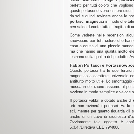
perfetti per tutti coloro che voglion
questi portasci devono essere sicuri 
da sci e quindi rovinare anche le n
portasci magnetici
in modo che tale 
ben saldo durante tutto il tragitto di 
Come vedrete nelle recensioni alcun
snowboard per tutti coloro che hann
casa a causa di una piccola mancan
ma che hanno una qualità molto el
lesinano sulla qualità del prodotto. A
Fabbri Portasci e Portasnowb
Questo portasci tra le sue funzio
magnetico a carattere universale ed
antifurto molto utile. Lo smontaggio
messa in dotazione assieme al portas
avviene in modo semplice e veloce senz
Il portasci Fabbri è dotato anche di
urto non rovinerà il portasci. Ha la 
sci, mentre per quanto riguarda gli 
anche di un cavo di sicurezza d'acc
Ovviamente tale oggetto è conf
5.3.4./Direttiva CEE 79/4888.