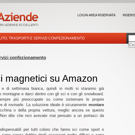
LOGIN AREA RISERVATA
INSERI
UTO, TRASPORTI E SERVIZI CONFEZIONAMENTO
ervizi confezionamento
sci magnetici su Amazon
 e di settimana bianca, quindi in molti si staranno già
te montagne e darci dentro con gli sci e con gli snowboard.
empre più preoccupate su come sistemare le proprie
are di rovinarle. La soluzione ideale è sicuramente
montare
cchina o della propria vettura, meglio ancora se questo
 Non dite che non avevate mai pensato a un portasci da
ndispensabili per tutti coloro che fanno sci come sport o
i
sono senza dubbio degli accessori molto diffusi e sono