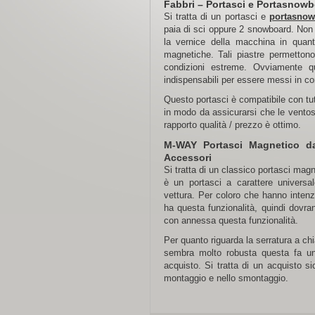
Fabbri – Portasci e Portasnowb
Si tratta di un portasci e
portasnow
paia di sci oppure 2 snowboard. Non 
la vernice della macchina in quanto
magnetiche. Tali piastre permettono
condizioni estreme. Ovviamente qu
indispensabili per essere messi in c
Questo portasci è compatibile con tutt
in modo da assicurarsi che le ventos
rapporto qualità / prezzo è ottimo.
M-WAY Portasci Magnetico d
Accessori
Si tratta di un classico portasci mag
è un portasci a carattere universal
vettura. Per coloro che hanno intenz
ha questa funzionalità, quindi dovra
con annessa questa funzionalità.
Per quanto riguarda la serratura a ch
sembra molto robusta questa fa un
acquisto. Si tratta di un acquisto s
montaggio e nello smontaggio.