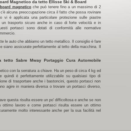
oard Magnetico da tetto Ellisse Ski & Board
board magnetico
che può tenere fino a un massimo di 2
c'è alcuna preoccupazione circa il fatto che possa rovinare
 vi è applicata una particolare protezione sulle piastre
 un trasporto sicuro anche in caso di forte velocità e in
esti portasci sono dotati di conformità alle normative
ommercio.
e le auto che abbiamo un tetto metallico. Il consiglio è fare
e siano assicurate perfettamente al tetto della macchina. Il
a tetto Sabre Mway Portaggio Cura Automobile
netico con la serratura a chiave. Ha un peso di circa 4 kg ed
e quindi è perfettamente utilizzabile su qualsiasi tipo di
ione di trasportare anche i bastoncini, questo portasci non
nno agire in maniera diversa o trovare un portasci diverso,
iave questa risulta essere un po' difficoltosa e anche se non
 ottimo lavoro e come portasci risulta essere un ottimo
icuramente molto interessante anche per la sua facilità nel