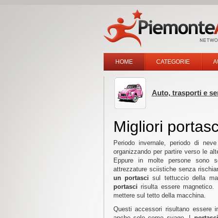
HOME
CATEGORIE
A
Auto, trasporti e s
Migliori porta
Periodo invernale, periodo di neve
organizzando per partire verso le al
Eppure in molte persone sono s
attrezzature sciistiche senza rischi
un portasci
sul tettuccio della ma
portasci
risulta essere magnetico.
mettere sul tetto della macchina.
Questi accessori risultano essere i
anche solo come svago. I
portasc