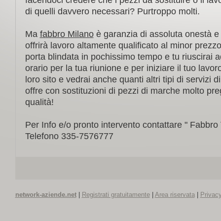
facendoci credere che i pezzi da sostituire o il lav
di quelli davvero necessari? Purtroppo molti.
Ma
fabbro Milano
è garanzia di assoluta onestà e s
offrirà lavoro altamente qualificato al minor prezz
porta blindata in pochissimo tempo e tu riuscirai ad
orario per la tua riunione e per iniziare il tuo lavor
loro sito e vedrai anche quanti altri tipi di servizi 
offre con sostituzioni di pezzi di marche molto preg
qualità!
Per Info e/o pronto intervento contattare " Fabbro 
Telefono 335-7576777
network-aziende.net
|
Registrati gratuitamente
|
Area riservata
|
Privacy