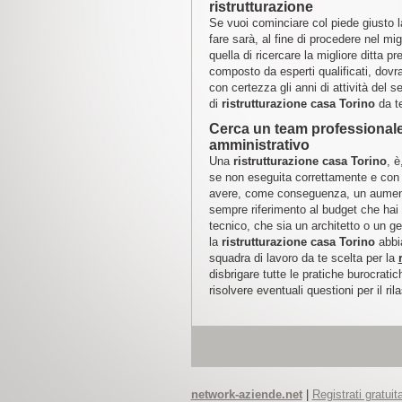
ristrutturazione
Se vuoi cominciare col piede giusto 
fare sarà, al fine di procedere nel mig
quella di ricercare la migliore ditta p
composto da esperti qualificati, dovrai
con certezza gli anni di attività del 
di
ristrutturazione casa Torino
da t
Cerca un team professionale 
amministrativo
Una
ristrutturazione casa Torino
, è
se non eseguita correttamente e con 
avere, come conseguenza, un aumento 
sempre riferimento al budget che hai 
tecnico, che sia un architetto o un ge
la
ristrutturazione casa Torino
abbi
squadra di lavoro da te scelta per la
disbrigare tutte le pratiche burocrati
risolvere eventuali questioni per il r
network-aziende.net
|
Registrati gratui