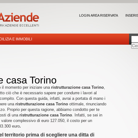
LOGIN AREA RISERVATA
INSERI
DILIZIA E IMMOBILI
e casa Torino
o il momento per iniziare una
ristrutturazione casa Torino
,
tto ciò che è necessario sapere per condurre i lavori al
l compito. Con questa guida, infatti, avrai a portata di mano i
enere una
ristrutturazione casa Torino
ottimale, rinunciando
zzo. Proprio per questa ragione, abbiamo condotto per te
costi di una
ristrutturazione casa Torino
. Infatti, se sei in
 valore complessivo di euro 127.050, il costo per un
 33.300 euro
.
 territorio prima di scegliere una ditta di