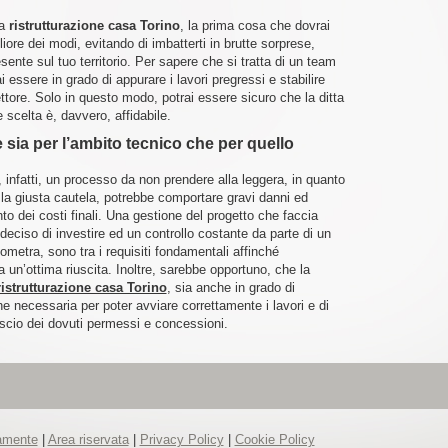
la
ristrutturazione casa Torino
, la prima cosa che dovrai
liore dei modi, evitando di imbatterti in brutte sorprese,
resente sul tuo territorio. Per sapere che si tratta di un team
 essere in grado di appurare i lavori pregressi e stabilire
settore. Solo in questo modo, potrai essere sicuro che la ditta
e scelta è, davvero, affidabile.
sia per l’ambito tecnico che per quello
, infatti, un processo da non prendere alla leggera, in quanto
la giusta cautela, potrebbe comportare gravi danni ed
dei costi finali. Una gestione del progetto che faccia
deciso di investire ed un controllo costante da parte di un
ometra, sono tra i requisiti fondamentali affinché
a un’ottima riuscita. Inoltre, sarebbe opportuno, che la
ristrutturazione casa Torino
, sia anche in grado di
che necessaria per poter avviare correttamente i lavori e di
ilascio dei dovuti permessi e concessioni.
tamente
|
Area riservata
|
Privacy Policy
|
Cookie Policy