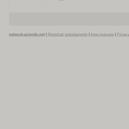
network-aziende.net
|
Registrati gratuitamente
|
Area riservata
|
Privacy