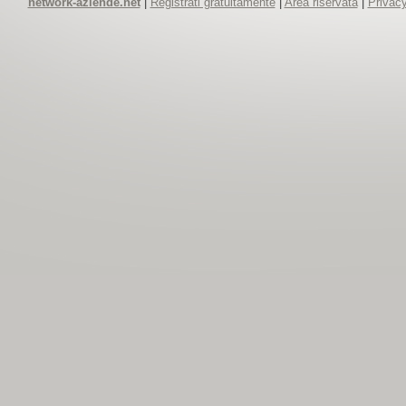
network-aziende.net
|
Registrati gratuitamente
|
Area riservata
|
Privacy