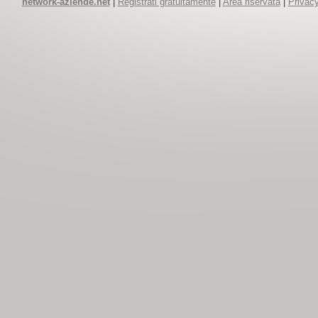
network-aziende.net
|
Registrati gratuitamente
|
Area riservata
|
Privacy