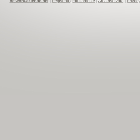
network-aziende.net
|
Registrati gratuitamente
|
Area riservata
|
Privacy