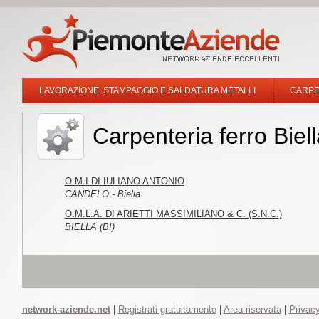
LAVORAZIONE, STAMPAGGIO E SALDATURA METALLI
CARPE
Carpenteria ferro Biell
O.M.I DI IULIANO ANTONIO
CANDELO - Biella
O.M.L.A. DI ARIETTI MASSIMILIANO & C. (S.N.C.)
BIELLA (BI)
network-aziende.net
|
Registrati gratuitamente
|
Area riservata
|
Privacy